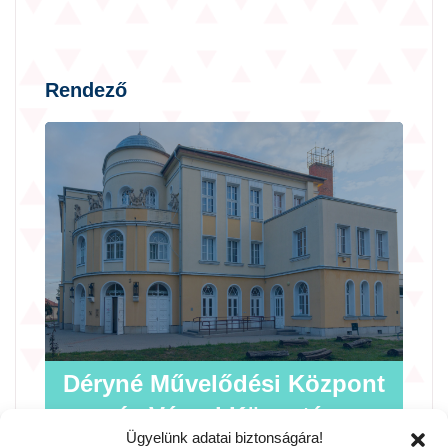
Rendező
Déryné Művelődési Központ
és Városi Könyvtár
Ügyelünk adatai biztonságára!