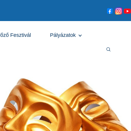
főző Fesztivál
Pályázatok