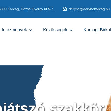
5300 Karcag, Dózsa György út 5-7.
deryne@derynekarcag.hu
Intézmények
Közösségek
Karcagi Birka
játszó szakkör