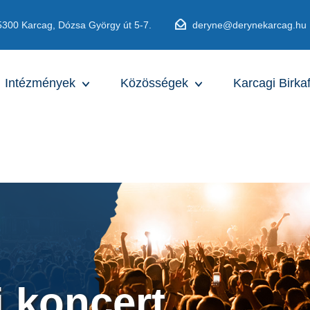
5300 Karcag, Dózsa György út 5-7.
deryne@derynekarcag.hu
Intézmények
Közösségek
Karcagi Birka
 koncert