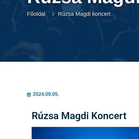
Főoldal
Rúzsa Magdi koncert
2024.09.05.
Rúzsa Magdi Koncert