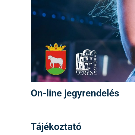
On-line jegyrendelés
Tájékoztató