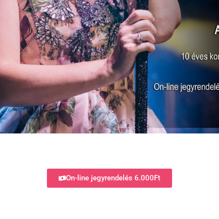
On-line jegyrendelés 6.000Ft