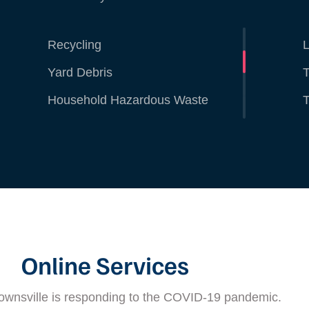
Selling or Refinnancing
Trash
P
Recycling
L
Yard Debris
T
Household Hazardous Waste
T
Trash
P
Recycling
L
Yard Debris
T
Household Hazardous Waste
T
Online Services
Townsville is responding to the COVID-19 pandemic.