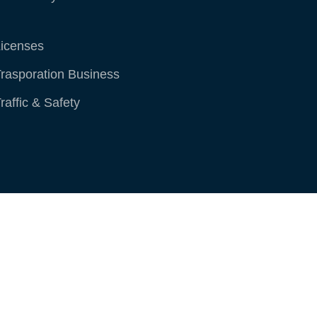
Workers Compensation
ublic Transit
icenses
rasporation Business
raffic & Safety
ublic Transit
icenses
rasporation Business
raffic & Safety