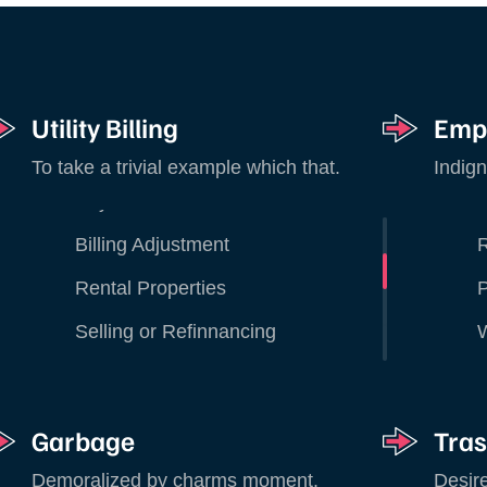
Pay Bill
F
Billing Adjustment
R
Rental Properties
P
Utility Billing
Emp
Selling or Refinnancing
To take a trivial example which that.
Indign
Pay Bill
F
Billing Adjustment
R
Rental Properties
P
Selling or Refinnancing
Trash
P
Pay Bill
F
Recycling
L
Billing Adjustment
R
Yard Debris
T
Garbage
Tras
Rental Properties
P
Household Hazardous Waste
T
Demoralized by charms moment.
Desire