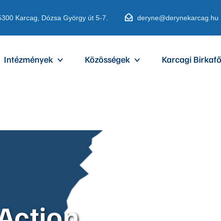
5300 Karcag, Dózsa György út 5-7.
deryne@derynekarcag.hu
Intézmények
Közösségek
Karcagi Birkafő
Action