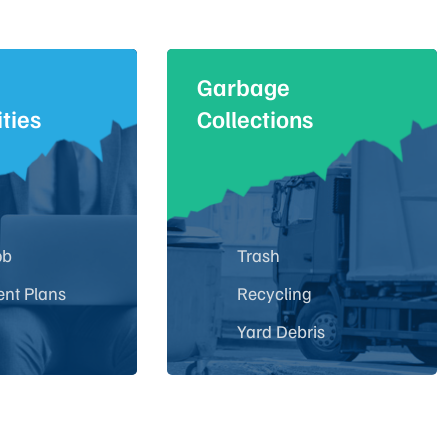
Garbage
ties
Collections
ob
Trash
ent Plans
Recycling
Yard Debris