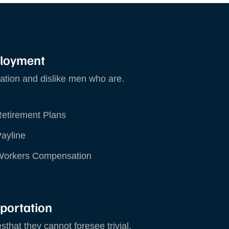
ind a Job
etirement Plans
ayline
loyment
Workers Compensation
ation and dislike men who are.
ind a Job
etirement Plans
ayline
Workers Compensation
ublic Transit
ind a Job
icenses
etirement Plans
rasporation Business
portation
ayline
raffic & Safety
sthat they cannot foresee trivial.