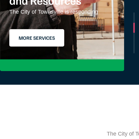
and Resources
The City of Townsville is responding
MORE SERVICES
The City of 