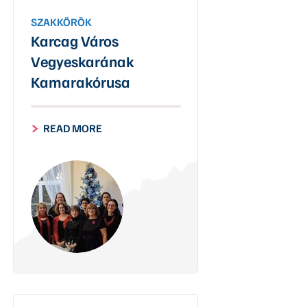
SZAKKÖRÖK
Karcag Város
Vegyeskarának
Kamarakórusa
READ MORE