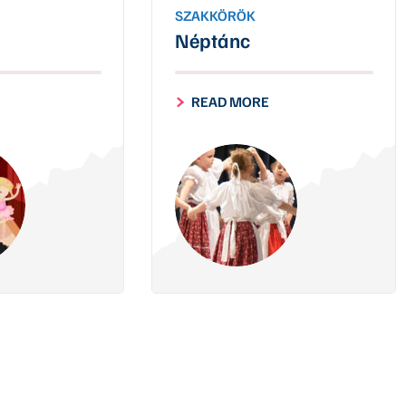
SZAKKÖRÖK
Néptánc
READ MORE