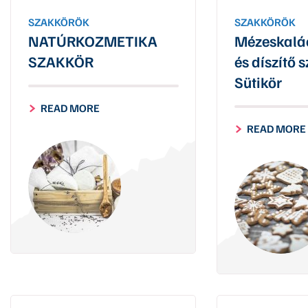
SZAKKÖRÖK
SZAKKÖRÖK
NATÚRKOZMETIKA
Mézeskalác
SZAKKÖR
és díszítő 
Sütikör
READ MORE
READ MORE