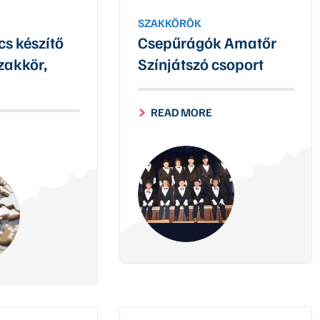
SZAKKÖRÖK
s készítő
Csepűrágók Amatőr
szakkör,
Színjátszó csoport
READ MORE