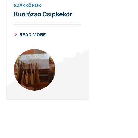
SZAKKÖRÖK
Kunrózsa Csipkekör
READ MORE