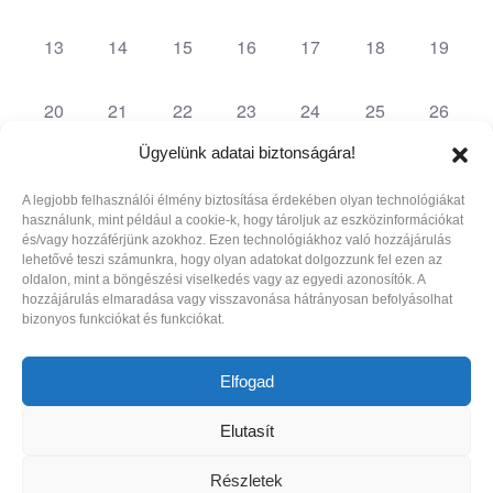
events,
events,
events,
events,
events,
events,
events,
0
0
0
0
0
0
0
13
14
15
16
17
18
19
events,
events,
events,
events,
events,
events,
events,
0
0
0
0
0
0
0
20
21
22
23
24
25
26
events,
events,
events,
events,
events,
events,
events,
Ügyelünk adatai biztonságára!
0
0
0
0
0
0
0
27
28
29
30
31
1
2
events,
events,
events,
events,
events,
events,
events,
A legjobb felhasználói élmény biztosítása érdekében olyan technológiákat
használunk, mint például a cookie-k, hogy tároljuk az eszközinformációkat
és/vagy hozzáférjünk azokhoz. Ezen technológiákhoz való hozzájárulás
lehetővé teszi számunkra, hogy olyan adatokat dolgozzunk fel ezen az
There were no results found.
oldalon, mint a böngészési viselkedés vagy az egyedi azonosítók. A
hozzájárulás elmaradása vagy visszavonása hátrányosan befolyásolhat
bizonyos funkciókat és funkciókat.
jún
This Month
aug
Elfogad
Subscribe to calendar
Elutasít
Részletek