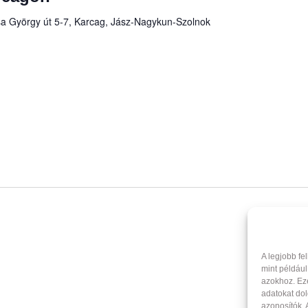
a György út 5-7, Karcag, Jász-Nagykun-Szolnok
A legjobb fe
mint például
azokhoz. Ez
adatokat dol
azonosítók.