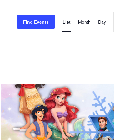
Event
Find Events
List
Month
Day
Views
Navigation