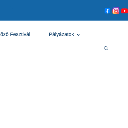
főző Fesztivál
Pályázatok