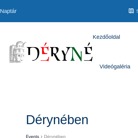
Kezdőoldal
Videógaléria
Dérynében
Events
Dérynében