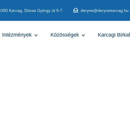
5300 Karcag, Dózsa György út 5-7.
deryne@derynekarcag.hu
Intézmények
Közösségek
Karcagi Birka