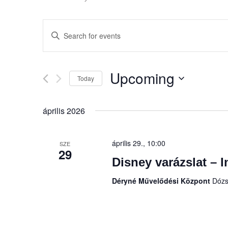
Events
Enter
Search
Keyword.
Search
and
Upcoming
for
Today
Views
Events
Select
Navigation
by
date.
április 2026
Keyword.
április 29., 10:00
SZE
29
Disney varázslat – In
Déryné Művelődési Központ
Dózs