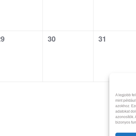
0
0
0
29
30
31
vents,
events,
events,
A legjobb fe
mint például
azokhoz. Ez
adatokat dol
azonosítók.
bizonyos fun