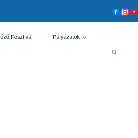
főző Fesztivál
Pályázatok