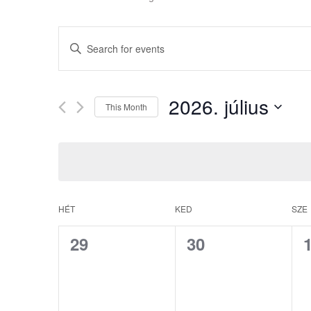
Events
Enter
Search
Keyword.
Search
and
2026. július
for
This Month
Views
Events
Select
Navigation
by
date.
Keyword.
HÉT
KED
SZE
Calendar
of
0
0
29
30
events,
events,
e
Events