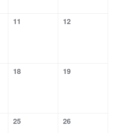
0
0
11
12
events,
events,
0
0
18
19
events,
events,
0
0
25
26
events,
events,