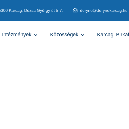
5300 Karcag, Dózsa György út 5-7.
deryne@derynekarcag.hu
Intézmények
Közösségek
Karcagi Birka