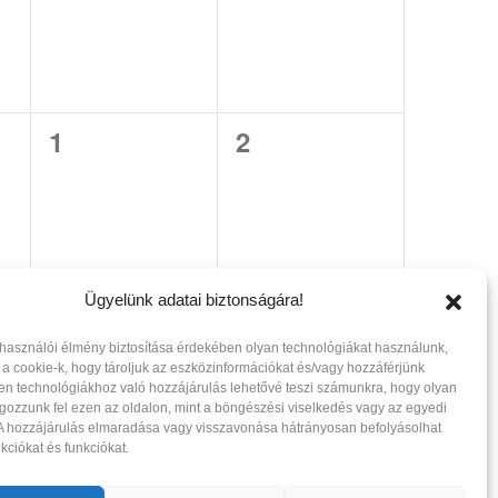
0
0
1
2
events,
events,
Ügyelünk adatai biztonságára!
lhasználói élmény biztosítása érdekében olyan technológiákat használunk,
Subscribe to calendar
 a cookie-k, hogy tároljuk az eszközinformációkat és/vagy hozzáférjünk
en technológiákhoz való hozzájárulás lehetővé teszi számunkra, hogy olyan
gozzunk fel ezen az oldalon, mint a böngészési viselkedés vagy az egyedi
 A hozzájárulás elmaradása vagy visszavonása hátrányosan befolyásolhat
kciókat és funkciókat.