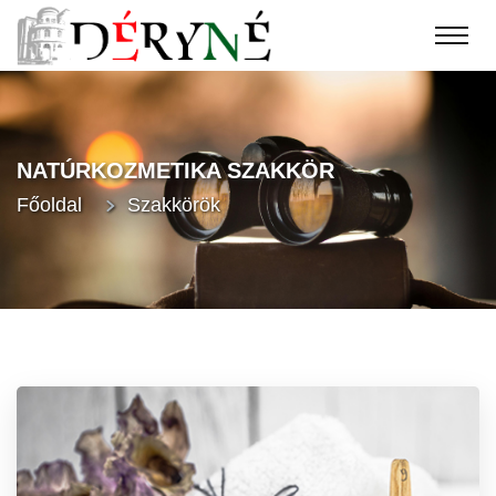
NATÚRKOZMETIKA SZAKKÖR
Főoldal
Szakkörök